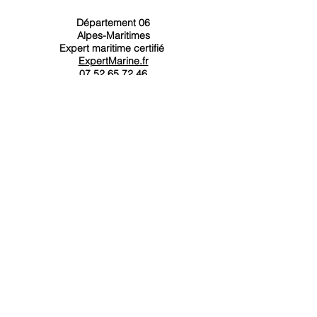
Département 06
Alpes-Maritimes
Expert maritime certifié
ExpertMarine.fr
07.52.65.72.46